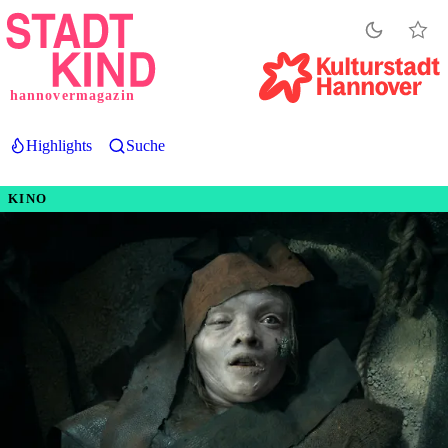
Direkt
zum
Inhalt
hannovermagazin
Highlights
Suche
KINO