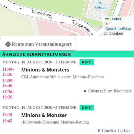
Leaflet
|
©
OpenStreetMap
contributors
Route zum Veranstaltungsort
ÄHNLICHE VERANSTALTUNGEN
MONTAG, 10. AUGUST 2026 +2 TERMINE
KINO
Minions & Monsters
11:40
–
13:36
CGI-Animationsfilm aus dem Minions-Franchise
14:50
–
16:46
CinemaxX am Raschplatz
17:30
–
19:26
MONTAG, 10. AUGUST 2026 +2 TERMINE
KINO
Minions & Monster
14:10
16:45
Hollywood-Chaos und Monster-Rettung
CineStar Garbsen