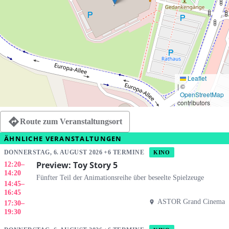
Leaflet
|
©
OpenStreetMap
contributors
Route zum Veranstaltungsort
ÄHNLICHE VERANSTALTUNGEN
DONNERSTAG, 6. AUGUST 2026 +6 TERMINE
KINO
Preview: Toy Story 5
12:20
–
14:20
Fünfter Teil der Animationsreihe über beseelte Spielzeuge
14:45
–
16:45
ASTOR Grand Cinema
17:30
–
19:30