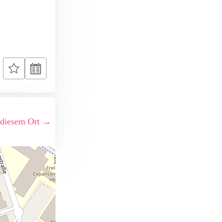
 diesem Ort →