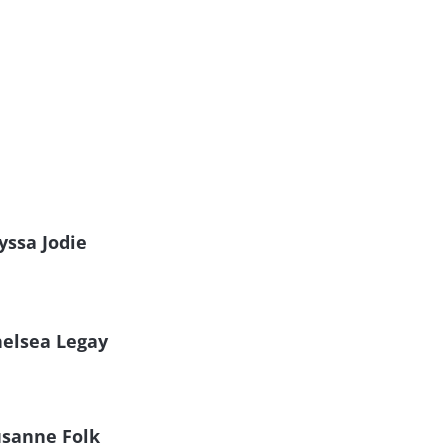
yssa Jodie
helsea Legay
usanne Folk