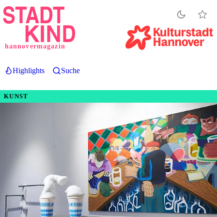
Direkt
zum
Inhalt
hannovermagazin
Highlights
Suche
KUNST