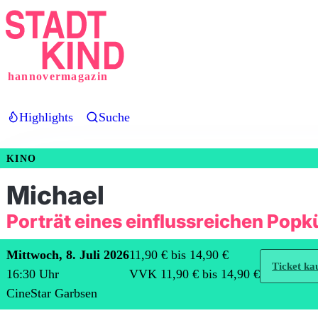
Direkt
zum
Inhalt
hannovermagazin
Highlights
Suche
KINO
Michael
Porträt eines einflussreichen Popk
Mittwoch, 8. Juli 2026
11,90 € bis 14,90 €
Ticket ka
16:30
Uhr
VVK 11,90 € bis 14,90 €
CineStar Garbsen