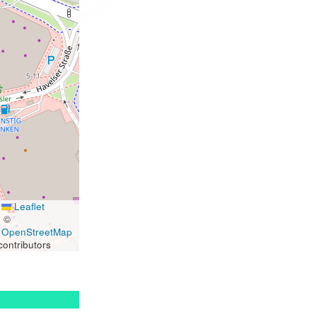
Leaflet
|
©
OpenStreetMap
contributors