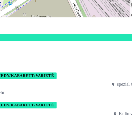
EDY/KABARETT/VARIETÉ
spezial
ehr
EDY/KABARETT/VARIETÉ
Kultur