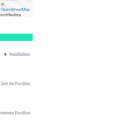
|
©
OpenStreetMap
contributors
Waldbühne
 Club im Pavillon
zentrum Pavillon