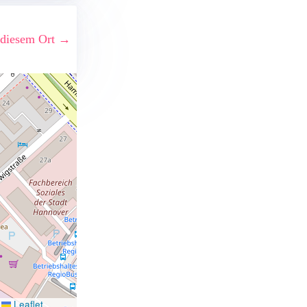
 diesem Ort →
Leaflet