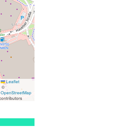
Leaflet
|
©
OpenStreetMap
contributors