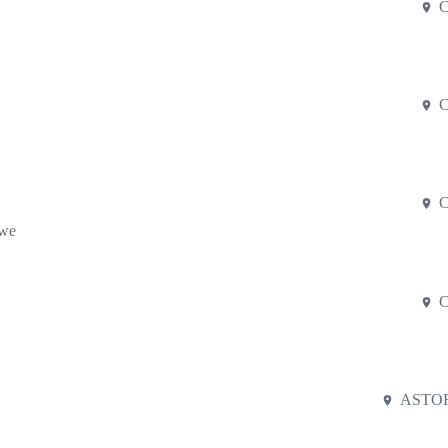
C
C
C
twe
C
ASTOR