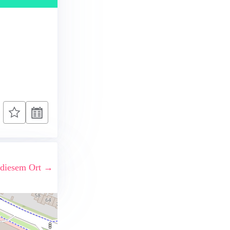
 diesem Ort →