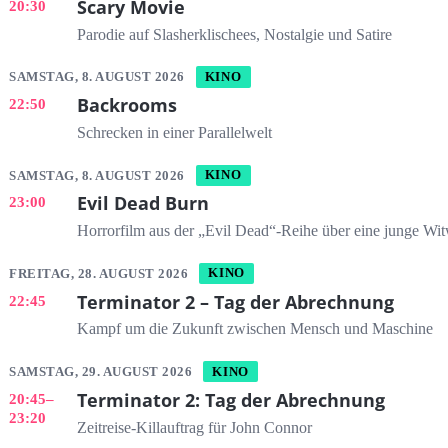
Scary Movie
20:30
Parodie auf Slasherklischees, Nostalgie und Satire
SAMSTAG, 8. AUGUST 2026
KINO
Backrooms
22:50
Schrecken in einer Parallelwelt
SAMSTAG, 8. AUGUST 2026
KINO
Evil Dead Burn
23:00
Horrorfilm aus der „Evil Dead“-Reihe über eine junge Wi
FREITAG, 28. AUGUST 2026
KINO
Terminator 2 – Tag der Abrechnung
22:45
Kampf um die Zukunft zwischen Mensch und Maschine
SAMSTAG, 29. AUGUST 2026
KINO
Terminator 2: Tag der Abrechnung
20:45
–
23:20
Zeitreise-Killauftrag für John Connor