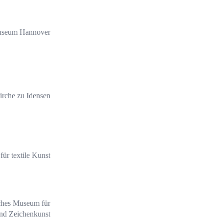
useum Hannover
irche zu Idensen
ür textile Kunst
ches Museum für
und Zeichenkunst