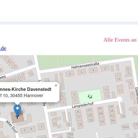
Alle Events an
.de
×
annes-Kirche Davenstedt
rf 10, 30455 Hannover