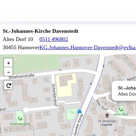
St.-Johannes-Kirche Davenstedt
Altes Dorf 10
0511 496802
30455 Hannover
KG.Johannes.Hannover-Davenstedt@evlka
+
−
St.-Joh
Altes Do