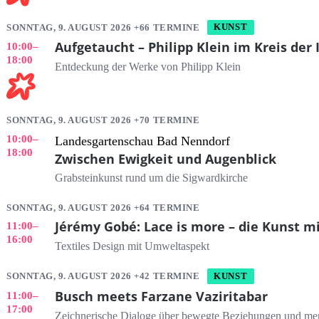
SONNTAG, 9. AUGUST 2026 +66 TERMINE
KUNST
Aufgetaucht – Philipp Klein im Kreis der
10:00
–
18:00
Entdeckung der Werke von Philipp Klein
SONNTAG, 9. AUGUST 2026 +70 TERMINE
10:00
–
Landesgartenschau Bad Nenndorf
18:00
Zwischen Ewigkeit und Augenblick
Grabsteinkunst rund um die Sigwardkirche
SONNTAG, 9. AUGUST 2026 +64 TERMINE
Jérémy Gobé: Lace is more – die Kunst mi
11:00
–
16:00
Textiles Design mit Umweltaspekt
SONNTAG, 9. AUGUST 2026 +42 TERMINE
KUNST
Busch meets Farzane Vaziritabar
11:00
–
17:00
Zeichnerische Dialoge über bewegte Beziehungen und men