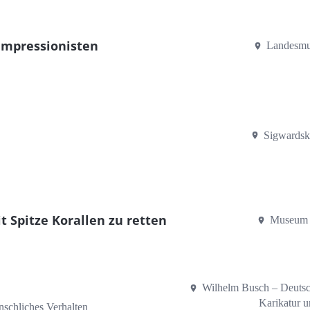
 Impressionisten
Landesm
Sigwardsk
t Spitze Korallen zu retten
Museum f
Wilhelm Busch – Deuts
Karikatur 
schliches Verhalten