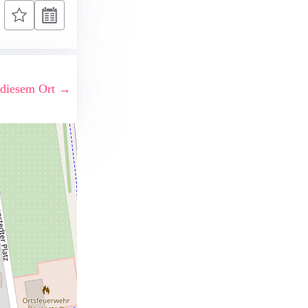
 diesem Ort →