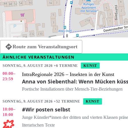
Route zum Veranstaltungsort
ÄHNLICHE VERANSTALTUNGEN
SONNTAG, 9. AUGUST 2026 +6 TERMINE
KUNST
00:00
–
IntraRegionale 2026 – Insekten in der Kunst
23:59
Anna von Siebenthal: Wenn Mücken küs
Poetische Installationen über Mensch-Tier-Beziehungen
SONNTAG, 9. AUGUST 2026 +52 TERMINE
KUNST
#Wir posten selbst
10:00
–
18:00
Junge Künstler*innen der dritten und vierten Klassen präs
literarischen Texte