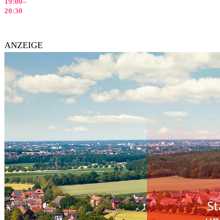
19:00
–
20:30
ANZEIGE