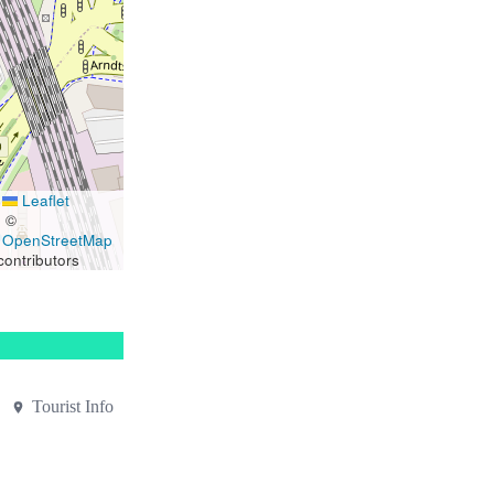
Leaflet
|
©
OpenStreetMap
contributors
Tourist Info