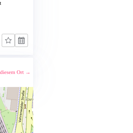
t
 diesem Ort →