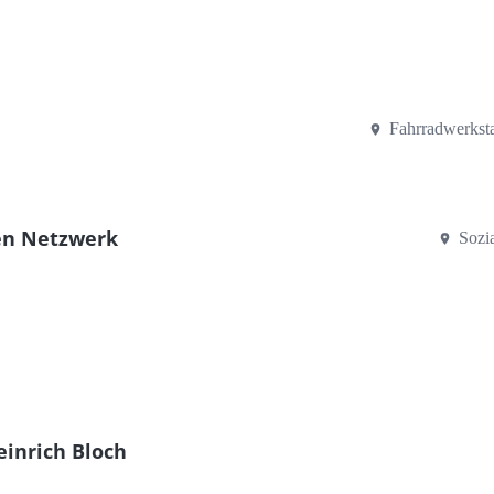
Fahrradwerksta
nen Netzwerk
Sozi
einrich Bloch