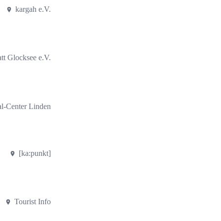
kargah e.V.
tt Glocksee e.V.
al-Center Linden
[ka:punkt]
Tourist Info