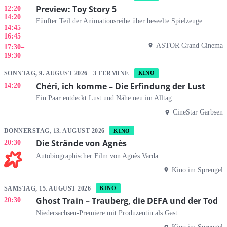
Preview: Toy Story 5
12:20
–
14:20
Fünfter Teil der Animationsreihe über beseelte Spielzeuge
14:45
–
16:45
ASTOR Grand Cinema
17:30
–
19:30
SONNTAG, 9. AUGUST 2026 +3 TERMINE
KINO
Chéri, ich komme – Die Erfindung der Lust
14:20
Ein Paar entdeckt Lust und Nähe neu im Alltag
CineStar Garbsen
DONNERSTAG, 13. AUGUST 2026
KINO
Die Strände von Agnès
20:30
Autobiographischer Film von Agnès Varda
Kino im Sprengel
SAMSTAG, 15. AUGUST 2026
KINO
Ghost Train – Trauberg, die DEFA und der Tod
20:30
Niedersachsen-Premiere mit Produzentin als Gast