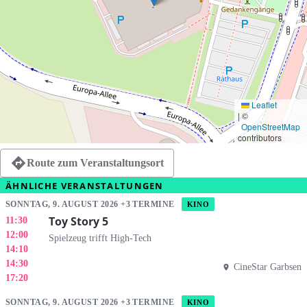
Leaflet
|
©
OpenStreetMap
contributors
Route zum Veranstaltungsort
ÄHNLICHE VERANSTALTUNGEN
SONNTAG, 9. AUGUST 2026 +3 TERMINE
KINO
Toy Story 5
11:30
12:00
Spielzeug trifft High-Tech
14:10
14:30
CineStar Garbsen
17:20
SONNTAG, 9. AUGUST 2026 +3 TERMINE
KINO