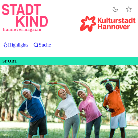
Direkt
zum
Inhalt
hannovermagazin
Highlights
Suche
SPORT