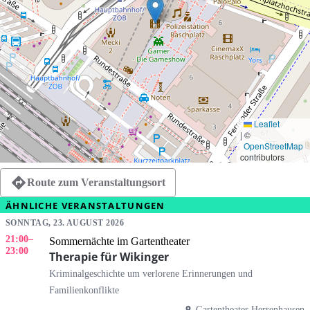
Leaflet
|
©
OpenStreetMap
contributors
Route zum Veranstaltungsort
ÄHNLICHE VERANSTALTUNGEN
SONNTAG, 23. AUGUST 2026
21:00
–
Sommernächte im Gartentheater
23:00
Therapie für Wikinger
Kriminalgeschichte um verlorene Erinnerungen und
Familienkonflikte
Gartentheater Herrenhausen