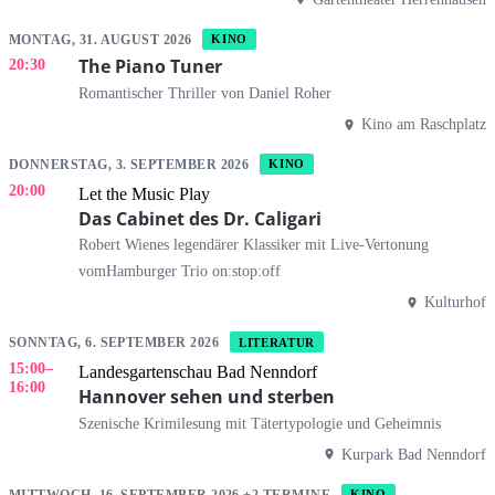
MONTAG, 31. AUGUST 2026
KINO
The Piano Tuner
20:30
Romantischer Thriller von Daniel Roher
Kino am Raschplatz
DONNERSTAG, 3. SEPTEMBER 2026
KINO
20:00
Let the Music Play
Das Cabinet des Dr. Caligari
Robert Wienes legendärer Klassiker mit Live-Vertonung
vomHamburger Trio on:stop:off
Kulturhof
SONNTAG, 6. SEPTEMBER 2026
LITERATUR
15:00
–
Landesgartenschau Bad Nenndorf
16:00
Hannover sehen und sterben
Szenische Krimilesung mit Tätertypologie und Geheimnis
Kurpark Bad Nenndorf
MITTWOCH, 16. SEPTEMBER 2026 +2 TERMINE
KINO