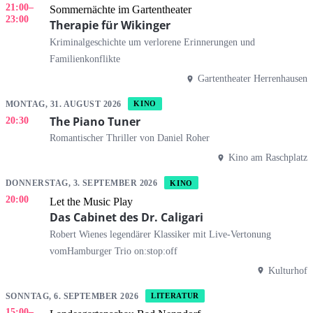
21:00
–
Sommernächte im Gartentheater
23:00
Therapie für Wikinger
Kriminalgeschichte um verlorene Erinnerungen und
Familienkonflikte
Gartentheater Herrenhausen
MONTAG, 31. AUGUST 2026
KINO
The Piano Tuner
20:30
Romantischer Thriller von Daniel Roher
Kino am Raschplatz
DONNERSTAG, 3. SEPTEMBER 2026
KINO
20:00
Let the Music Play
Das Cabinet des Dr. Caligari
Robert Wienes legendärer Klassiker mit Live-Vertonung
vomHamburger Trio on:stop:off
Kulturhof
SONNTAG, 6. SEPTEMBER 2026
LITERATUR
15:00
–