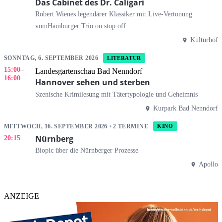
Das Cabinet des Dr. Caligari
Robert Wienes legendärer Klassiker mit Live-Vertonung
vomHamburger Trio on:stop:off
Kulturhof
SONNTAG, 6. SEPTEMBER 2026
LITERATUR
15:00
–
Landesgartenschau Bad Nenndorf
16:00
Hannover sehen und sterben
Szenische Krimilesung mit Tätertypologie und Geheimnis
Kurpark Bad Nenndorf
MITTWOCH, 16. SEPTEMBER 2026 +2 TERMINE
KINO
Nürnberg
20:15
Biopic über die Nürnberger Prozesse
Apollo
ANZEIGE