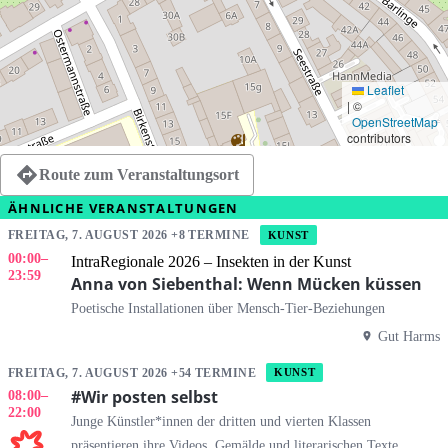
Leaflet
|
©
OpenStreetMap
contributors
Route zum Veranstaltungsort
ÄHNLICHE VERANSTALTUNGEN
FREITAG, 7. AUGUST 2026 +8 TERMINE
KUNST
00:00
–
IntraRegionale 2026 – Insekten in der Kunst
23:59
Anna von Siebenthal: Wenn Mücken küssen
Poetische Installationen über Mensch-Tier-Beziehungen
Gut Harms
FREITAG, 7. AUGUST 2026 +54 TERMINE
KUNST
#Wir posten selbst
08:00
–
22:00
Junge Künstler*innen der dritten und vierten Klassen
präsentieren ihre Videos, Gemälde und literarischen Texte