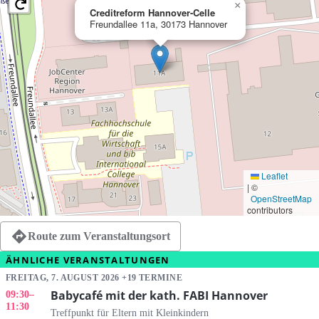
×
Creditreform Hannover-Celle
Freundallee 11a, 30173 Hannover
Leaflet
|
©
OpenStreetMap
contributors
Route zum Veranstaltungsort
ÄHNLICHE VERANSTALTUNGEN
FREITAG, 7. AUGUST 2026 +19 TERMINE
Babycafé mit der kath. FABI Hannover
09:30
–
11:30
Treffpunkt für Eltern mit Kleinkindern