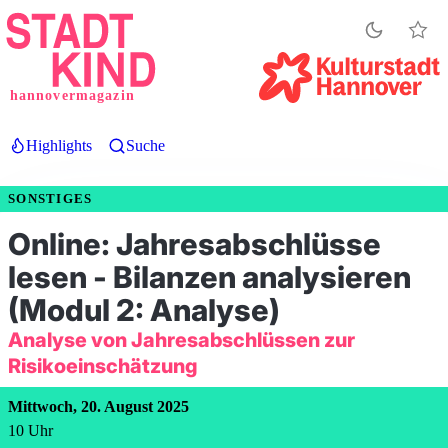
Direkt
zum
Inhalt
hannovermagazin
Highlights
Suche
SONSTIGES
Online: Jahresabschlüsse
lesen - Bilanzen analysieren
(Modul 2: Analyse)
Analyse von Jahresabschlüssen zur
Risikoeinschätzung
Mittwoch, 20. August 2025
10
Uhr