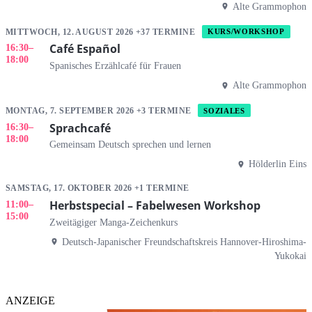
Alte Grammophon
MITTWOCH, 12. AUGUST 2026 +37 TERMINE
KURS/WORKSHOP
Café Español
16:30
–
18:00
Spanisches Erzählcafé für Frauen
Alte Grammophon
MONTAG, 7. SEPTEMBER 2026 +3 TERMINE
SOZIALES
Sprachcafé
16:30
–
18:00
Gemeinsam Deutsch sprechen und lernen
Hölderlin Eins
SAMSTAG, 17. OKTOBER 2026 +1 TERMINE
Herbstspecial – Fabelwesen Workshop
11:00
–
15:00
Zweitägiger Manga-Zeichenkurs
Deutsch-Japanischer Freundschaftskreis Hannover-Hiroshima-
Yukokai
ANZEIGE