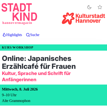
Direkt
zum
Inhalt
hannovermagazin
Highlights
Suche
KURS/WORKSHOP
Online: Japanisches
Erzählcafé für Frauen
Kultur, Sprache und Schrift für
Anfängerinnen
Mittwoch, 8. Juli 2026
9
–
10
Uhr
Alte Grammophon