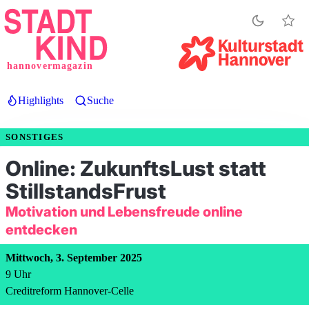
Direkt
zum
Inhalt
hannovermagazin
Highlights
Suche
SONSTIGES
Online: ZukunftsLust statt
StillstandsFrust
Motivation und Lebensfreude online
entdecken
Mittwoch, 3. September 2025
9
Uhr
Creditreform Hannover-Celle