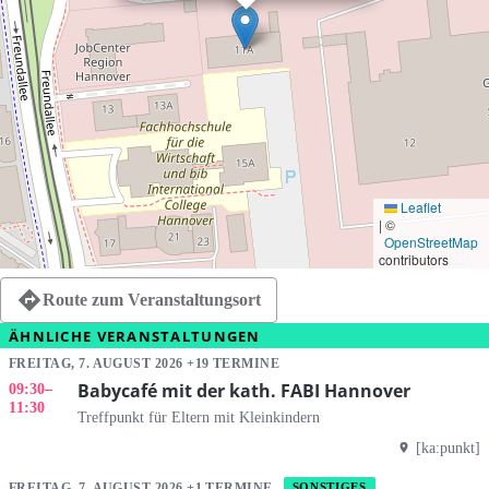
Leaflet
|
©
OpenStreetMap
contributors
Route zum Veranstaltungsort
ÄHNLICHE VERANSTALTUNGEN
FREITAG, 7. AUGUST 2026 +19 TERMINE
Babycafé mit der kath. FABI Hannover
09:30
–
11:30
Treffpunkt für Eltern mit Kleinkindern
[ka:punkt]
FREITAG, 7. AUGUST 2026 +1 TERMINE
SONSTIGES