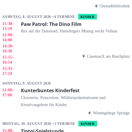
Oststadtbibliothek
SAMSTAG, 8. AUGUST 2026 +4 TERMINE
KINDER
Paw Patrol: The Dino Film
11:30
–
13:19
Rex auf der Dinoinsel, Humdingers Mining weckt Vulkan
12:00
–
14:00
14:30
–
16:30
CinemaxX am Raschplatz
15:15
–
16:54
15:35
–
17:24
SONNTAG, 9. AUGUST 2026
Kunterbuntes Kinderfest
11:00
–
17:00
Clownerie, Ponyreiten, Wildtierpräsentationen und
Kreativangebote für Kinder
Wisentgehege Springe
MONTAG, 10. AUGUST 2026 +3 TERMINE
KINDER
Tiptoi-Spielstunde
15:00
–