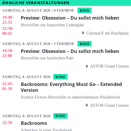
ÄHNLICHE VERANSTALTUNGEN
SAMSTAG, 8. AUGUST 2026 +4 TERMINE
KINO
Preview: Obsession – Du sollst mich lieben
19:40
–
21:55
Horrorfilm um faustischen Liebespakt
22:30
–
CinemaxX am Raschplatz
00:45
SAMSTAG, 8. AUGUST 2026 +3 TERMINE
KINO
Preview: Obsession – Du sollst mich lieben
19:50
–
22:00
Horrorfilm um faustischen Pakt
ASTOR Grand Cinema
SAMSTAG, 8. AUGUST 2026
KINO
Backrooms: Everything Must Go – Extended
22:45
–
01:10
Version
Science-Fiction-Horrorfilm in unberechenbarer Parallelwelt
ASTOR Grand Cinema
SAMSTAG, 8. AUGUST 2026
KINO
Backrooms
22:50
Schrecken in einer Parallelwelt