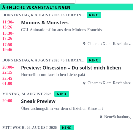
ÄHNLICHE VERANSTALTUNGEN
DONNERSTAG, 6. AUGUST 2026 +6 TERMINE
KINO
Minions & Monsters
11:30
–
13:26
CGI-Animationsfilm aus dem Minions-Franchise
15:30
–
17:26
CinemaxX am Raschplatz
17:50
–
19:46
DONNERSTAG, 6. AUGUST 2026 +6 TERMINE
KINO
Preview: Obsession – Du sollst mich lieben
20:00
–
22:15
Horrorfilm um faustischen Liebespakt
22:45
–
CinemaxX am Raschplatz
01:00
MONTAG, 24. AUGUST 2026
KINO
Sneak Preview
20:00
Überraschungsfilm vor dem offiziellen Kinostart
NeueSchauburg
MITTWOCH, 26. AUGUST 2026
KINO