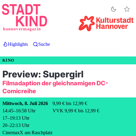
Direkt
zum
Inhalt
hannovermagazin
Highlights
Suche
KINO
Preview: Supergirl
Filmadaption der gleichnamigen DC-
Comicreihe
Mittwoch, 8. Juli 2026
9,99 € bis 12,99 €
14:45
–
16:58
Uhr
VVK 9,99 € bis 12,99 €
17
–
19:13
Uhr
20
–
22:13
Uhr
CinemaxX am Raschplatz