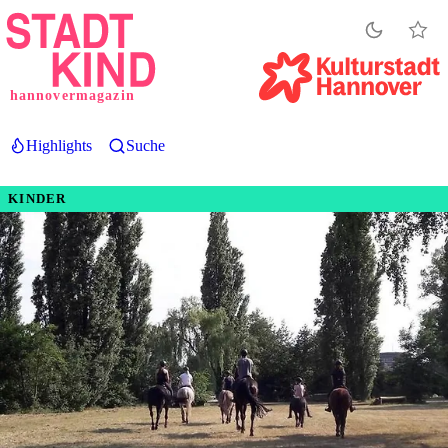
Direkt
zum
Inhalt
hannovermagazin
Highlights
Suche
KINDER