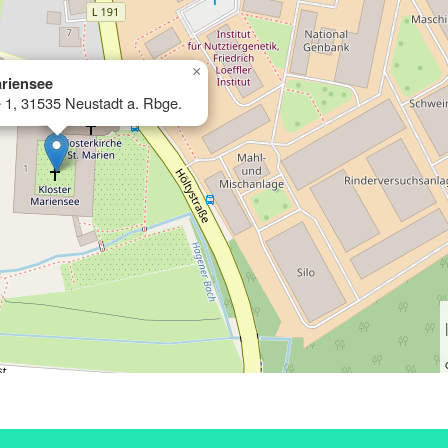
×
ariensee
e 1, 31535 Neustadt a. Rbge.