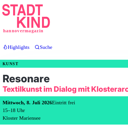
Direkt
zum
Inhalt
hannovermagazin
Highlights
Suche
KUNST
Resonare
Textilkunst im Dialog mit Klosterar
Mittwoch, 8. Juli 2026
Eintritt frei
15
–
18
Uhr
Kloster Mariensee