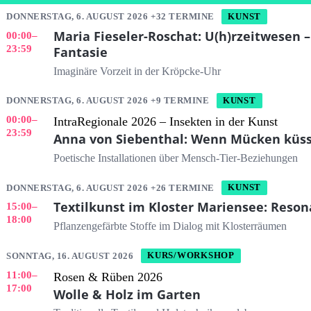
DONNERSTAG, 6. AUGUST 2026 +32 TERMINE
KUNST
Maria Fieseler-Roschat: U(h)rzeitwesen –
00:00
–
23:59
Fantasie
Imaginäre Vorzeit in der Kröpcke-Uhr
DONNERSTAG, 6. AUGUST 2026 +9 TERMINE
KUNST
00:00
–
IntraRegionale 2026 – Insekten in der Kunst
23:59
Anna von Siebenthal: Wenn Mücken küs
Poetische Installationen über Mensch-Tier-Beziehungen
DONNERSTAG, 6. AUGUST 2026 +26 TERMINE
KUNST
Textilkunst im Kloster Mariensee: Reson
15:00
–
18:00
Pflanzengefärbte Stoffe im Dialog mit Klosterräumen
SONNTAG, 16. AUGUST 2026
KURS/WORKSHOP
11:00
–
Rosen & Rüben 2026
17:00
Wolle & Holz im Garten