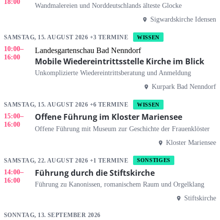
18:00
Wandmalereien und Norddeutschlands älteste Glocke
Sigwardskirche Idensen
SAMSTAG, 15. AUGUST 2026 +3 TERMINE
WISSEN
10:00
–
Landesgartenschau Bad Nenndorf
16:00
Mobile Wiedereintrittsstelle Kirche im Blick
Unkomplizierte Wiedereintrittsberatung und Anmeldung
Kurpark Bad Nenndorf
SAMSTAG, 15. AUGUST 2026 +6 TERMINE
WISSEN
Offene Führung im Kloster Mariensee
15:00
–
16:00
Offene Führung mit Museum zur Geschichte der Frauenklöster
Kloster Mariensee
SAMSTAG, 22. AUGUST 2026 +1 TERMINE
SONSTIGES
Führung durch die Stiftskirche
14:00
–
16:00
Führung zu Kanonissen, romanischem Raum und Orgelklang
Stiftskirche
SONNTAG, 13. SEPTEMBER 2026