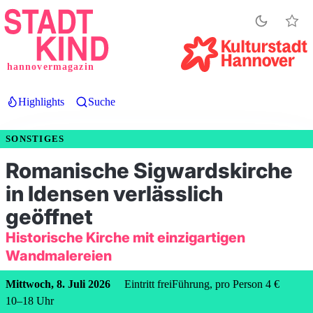
Direkt
zum
Inhalt
hannovermagazin
Highlights
Suche
SONSTIGES
Romanische Sigwardskirche
in Idensen verlässlich
geöffnet
Historische Kirche mit einzigartigen
Wandmalereien
Mittwoch, 8. Juli 2026
Eintritt frei
Führung, pro Person 4 €
10
–
18
Uhr