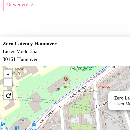
76 weitere
Zero Latency Hannover
Lister Meile 35a
30161 Hannover
+
−
Zero L
Lister M