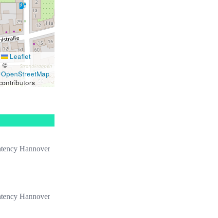
Leaflet
|
©
OpenStreetMap
contributors
atency Hannover
atency Hannover