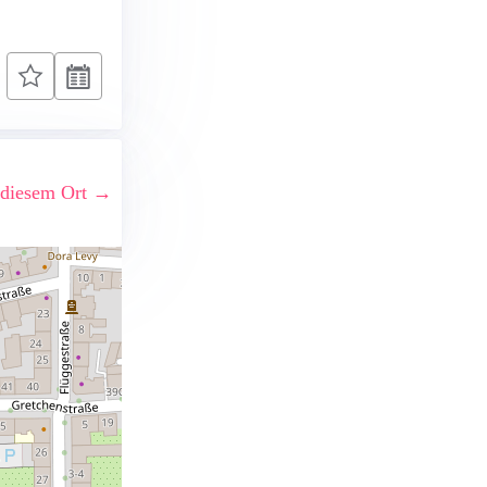
 diesem Ort →