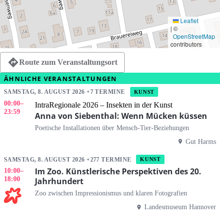
Leaflet
|
©
OpenStreetMap
contributors
Route zum Veranstaltungsort
ÄHNLICHE VERANSTALTUNGEN
SAMSTAG, 8. AUGUST 2026 +7 TERMINE
KUNST
00:00
–
IntraRegionale 2026 – Insekten in der Kunst
23:59
Anna von Siebenthal: Wenn Mücken küssen
Poetische Installationen über Mensch-Tier-Beziehungen
Gut Harms
SAMSTAG, 8. AUGUST 2026 +277 TERMINE
KUNST
Im Zoo. Künstlerische Perspektiven des 20.
10:00
–
18:00
Jahrhundert
Zoo zwischen Impressionismus und klaren Fotografien
Landesmuseum Hannover