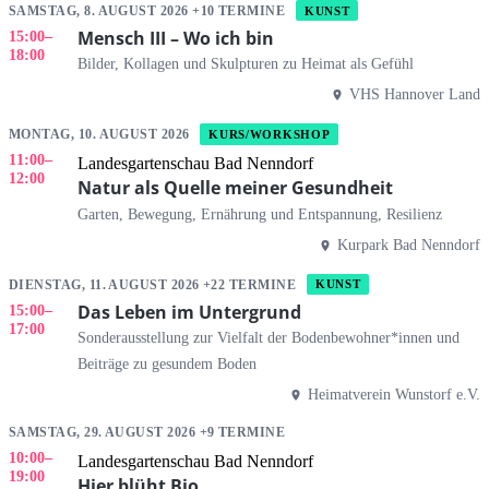
SAMSTAG, 8. AUGUST 2026 +10 TERMINE
KUNST
Mensch III – Wo ich bin
15:00
–
18:00
Bilder, Kollagen und Skulpturen zu Heimat als Gefühl
VHS Hannover Land
MONTAG, 10. AUGUST 2026
KURS/WORKSHOP
11:00
–
Landesgartenschau Bad Nenndorf
12:00
Natur als Quelle meiner Gesundheit
Garten, Bewegung, Ernährung und Entspannung, Resilienz
Kurpark Bad Nenndorf
DIENSTAG, 11. AUGUST 2026 +22 TERMINE
KUNST
Das Leben im Untergrund
15:00
–
17:00
Sonderausstellung zur Vielfalt der Bodenbewohner*innen und
Beiträge zu gesundem Boden
Heimatverein Wunstorf e.V.
SAMSTAG, 29. AUGUST 2026 +9 TERMINE
10:00
–
Landesgartenschau Bad Nenndorf
19:00
Hier blüht Bio