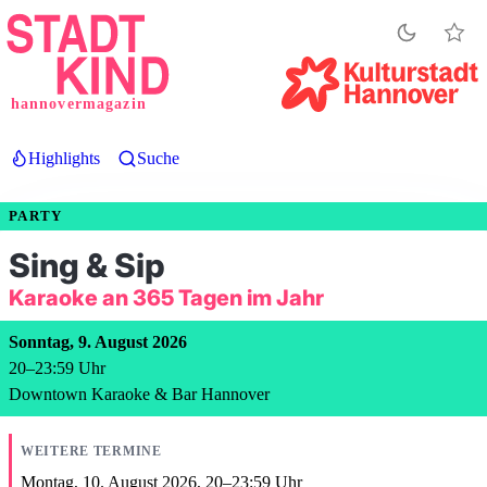
Direkt
zum
Inhalt
hannovermagazin
Highlights
Suche
PARTY
Sing & Sip
Karaoke an 365 Tagen im Jahr
Sonntag, 9. August 2026
20
–
23:59
Uhr
Downtown Karaoke & Bar Hannover
WEITERE TERMINE
Montag, 10. August 2026,
20
–
23:59
Uhr