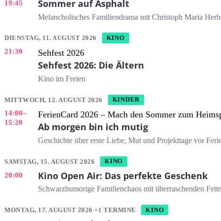
Sommer auf Asphalt
19:45
Melancholisches Familiendrama mit Christoph Maria Herb
DIENSTAG, 11. AUGUST 2026
KINO
21:30
Sehfest 2026
Sehfest 2026: Die Ältern
Kino im Freien
MITTWOCH, 12. AUGUST 2026
KINDER
14:00
–
FerienCard 2026 – Mach den Sommer zum Heimsp
15:20
Ab morgen bin ich mutig
Geschichte über erste Liebe, Mut und Projekttage vor Feri
SAMSTAG, 15. AUGUST 2026
KINO
Kino Open Air: Das perfekte Geschenk
20:00
Schwarzhumorige Familienchaos mit überraschenden Fett
MONTAG, 17. AUGUST 2026 +1 TERMINE
KINO