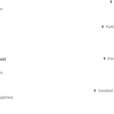
st
Park
Kin
iel
en
Annabad /
näpfchen