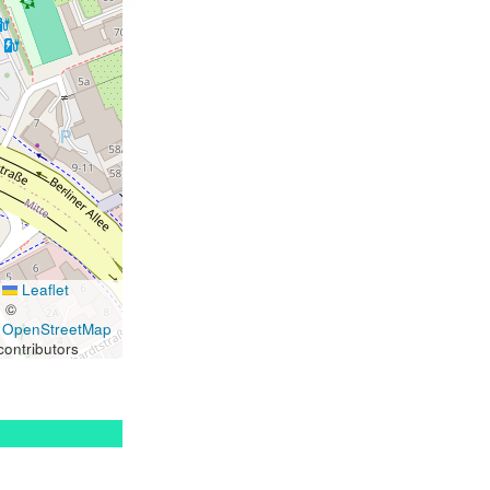
Leaflet
|
©
OpenStreetMap
contributors