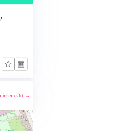
?
 diesem Ort →