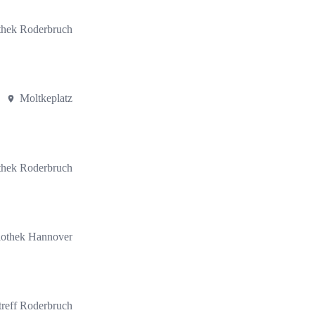
othek Roderbruch
Moltkeplatz
othek Roderbruch
liothek Hannover
treff Roderbruch