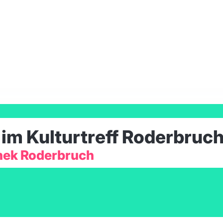
m Kulturtreff Roderbruc
thek Roderbruch