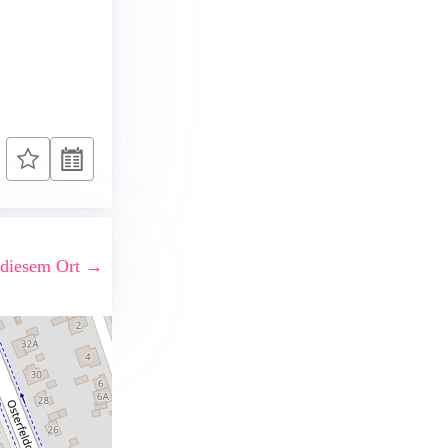
 diesem Ort →