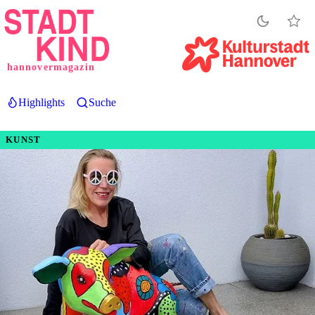
Direkt
zum
Inhalt
hannovermagazin
Highlights
Suche
KUNST