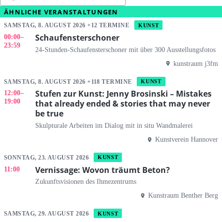
ÄHNLICHE VERANSTALTUNGEN
SAMSTAG, 8. AUGUST 2026 +12 TERMINE
KUNST
Schaufensterschoner
00:00
–
23:59
24-Stunden-Schaufensterschoner mit über 300 Ausstellungsfotos
kunstraum j3fm
SAMSTAG, 8. AUGUST 2026 +118 TERMINE
KUNST
Stufen zur Kunst: Jenny Brosinski – Mistakes
12:00
–
19:00
that already ended & stories that may never
be true
Skulpturale Arbeiten im Dialog mit in situ Wandmalerei
Kunstverein Hannover
SONNTAG, 23. AUGUST 2026
KUNST
Vernissage: Wovon träumt Beton?
11:00
Zukunftsvisionen des Ihmezentrums
Kunstraum Benther Berg
SAMSTAG, 29. AUGUST 2026
KUNST