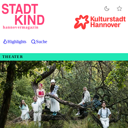
Direkt
zum
Inhalt
hannovermagazin
Highlights
Suche
THEATER