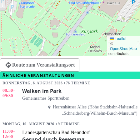
Leaflet
|
©
OpenStreetMap
contributors
Route zum Veranstaltungsort
ÄHNLICHE VERANSTALTUNGEN
DONNERSTAG, 6. AUGUST 2026 +76 TERMINE
Walken im Park
08:30
–
09:30
Gemeinsames Sporttreiben
Herrenhäuser Allee (Höhe Stadtbahn-Haltestelle
„Schneiderberg/Wilhelm-Busch-Museum“)
MONTAG, 10. AUGUST 2026 +9 TERMINE
11:00
–
Landesgartenschau Bad Nenndorf
12:00
Gesund durch Bewegung