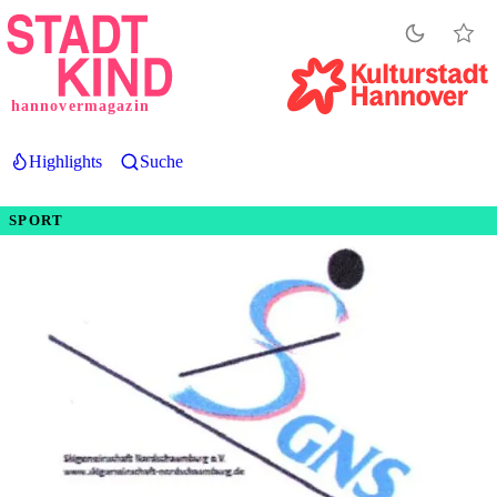
Direkt
zum
Inhalt
hannovermagazin
Highlights
Suche
SPORT