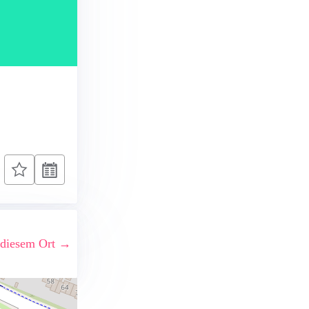
 diesem Ort →