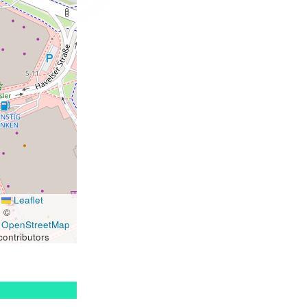
Leaflet
|
©
OpenStreetMap
contributors