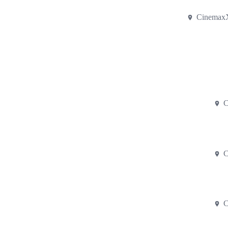
CinemaxX
C
C
C