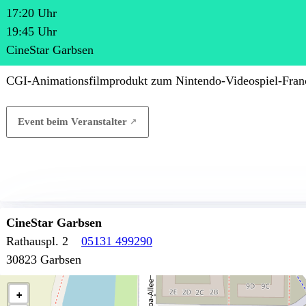
17:20
Uhr
19:45
Uhr
CineStar Garbsen
CGI-Animationsfilmprodukt zum Nintendo-Videospiel-Franc
Event beim Veranstalter
CineStar Garbsen
Rathauspl. 2
05131 499290
30823 Garbsen
+