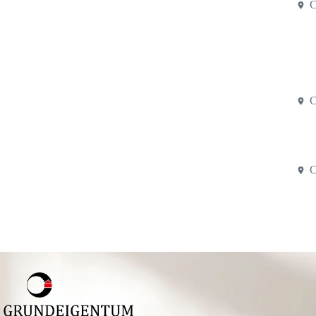
C
C
C