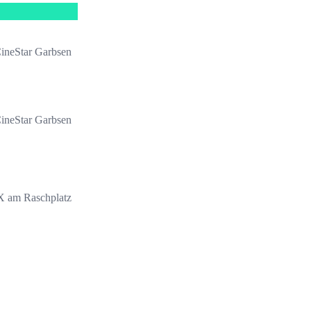
ineStar Garbsen
ineStar Garbsen
 am Raschplatz