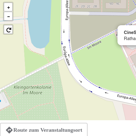
+
−
CineS
Ratha
Route zum Veranstaltungsort