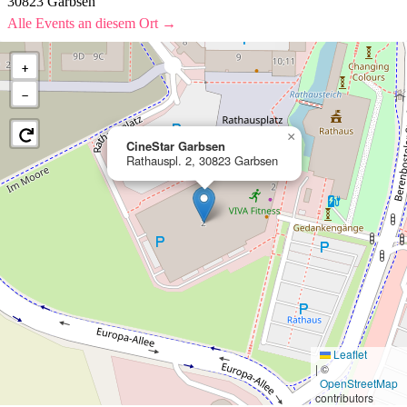
30823 Garbsen
Alle Events an diesem Ort →
+
−
×
CineStar Garbsen
Rathauspl. 2, 30823 Garbsen
Leaflet
|
©
OpenStreetMap
contributors