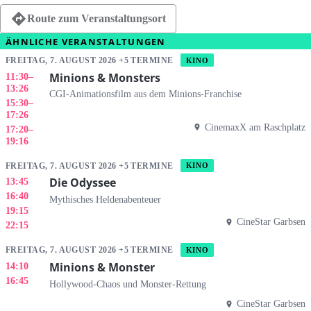
Route zum Veranstaltungsort
ÄHNLICHE VERANSTALTUNGEN
FREITAG, 7. AUGUST 2026 +5 TERMINE
KINO
Minions & Monsters
11:30
–
13:26
CGI-Animationsfilm aus dem Minions-Franchise
15:30
–
17:26
CinemaxX am Raschplatz
17:20
–
19:16
FREITAG, 7. AUGUST 2026 +5 TERMINE
KINO
Die Odyssee
13:45
16:40
Mythisches Heldenabenteuer
19:15
CineStar Garbsen
22:15
FREITAG, 7. AUGUST 2026 +5 TERMINE
KINO
Minions & Monster
14:10
16:45
Hollywood-Chaos und Monster-Rettung
CineStar Garbsen