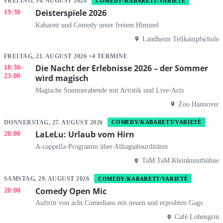
FREITAG, 14. AUGUST 2026
COMEDY/KABARETT/VARIETÉ
Deisterspiele 2026
19:30
Kabarett und Comedy unter freiem Himmel
Landheim Tellkampfschule
FREITAG, 21. AUGUST 2026 +4 TERMINE
Die Nacht der Erlebnisse 2026 – der Sommer
18:30
–
23:00
wird magisch
Magische Sommerabende mit Artistik und Live-Acts
Zoo Hannover
DONNERSTAG, 27. AUGUST 2026
COMEDY/KABARETT/VARIETÉ
LaLeLu: Urlaub vom Hirn
20:00
A-cappella-Programm über Alltagsabsurditäten
TaM TaM Kleinkunstbühne
SAMSTAG, 29. AUGUST 2026
COMEDY/KABARETT/VARIETÉ
Comedy Open Mic
20:00
Auftritt von acht Comedians mit neuen und erprobten Gags
Café Lohengrin