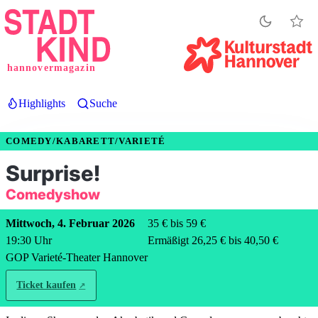
Direkt
zum
Inhalt
hannovermagazin
Highlights
Suche
COMEDY/KABARETT/VARIETÉ
Surprise!
Comedyshow
Mittwoch, 4. Februar 2026
35 € bis 59 €
19:30
Uhr
Ermäßigt 26,25 € bis 40,50 €
GOP Varieté-Theater Hannover
Ticket kaufen