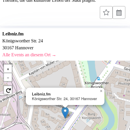
Themen, die das kulturelle Leben der Stadt prägen.
Leibniz.fm
Königsworther Str. 24
30167 Hannover
Alle Events an diesem Ort →
+
−
×
Leibniz.fm
Königsworther Str. 24, 30167 Hannover