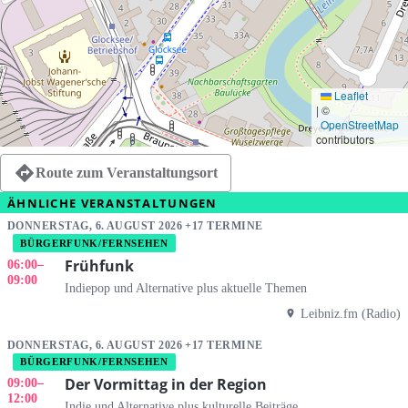
Leaflet
|
©
OpenStreetMap
contributors
Route zum Veranstaltungsort
ÄHNLICHE VERANSTALTUNGEN
DONNERSTAG, 6. AUGUST 2026 +17 TERMINE
BÜRGERFUNK/FERNSEHEN
Frühfunk
06:00
–
09:00
Indiepop und Alternative plus aktuelle Themen
Leibniz.fm (Radio)
DONNERSTAG, 6. AUGUST 2026 +17 TERMINE
BÜRGERFUNK/FERNSEHEN
Der Vormittag in der Region
09:00
–
12:00
Indie und Alternative plus kulturelle Beiträge