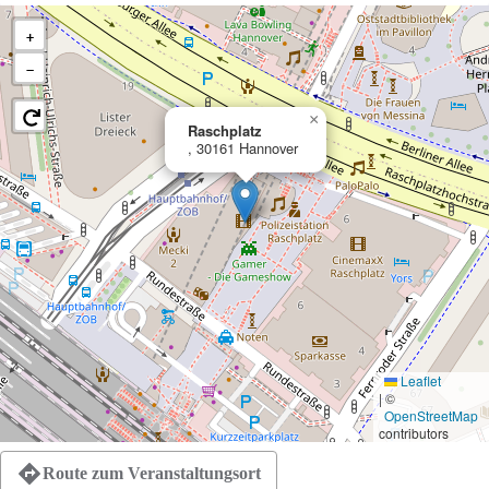
+
−
×
Raschplatz
, 30161 Hannover
Leaflet
|
©
OpenStreetMap
contributors
Route zum Veranstaltungsort