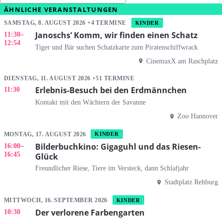
ÄHNLICHE VERANSTALTUNGEN
SAMSTAG, 8. AUGUST 2026 +4 TERMINE
KINDER
Janoschs’ Komm, wir finden einen Schatz
11:30
–
12:54
Tiger und Bär suchen Schatzkarte zum Piratenschiffwrack
CinemaxX am Raschplatz
DIENSTAG, 11. AUGUST 2026 +51 TERMINE
Erlebnis-Besuch bei den Erdmännchen
11:30
Kontakt mit den Wächtern der Savanne
Zoo Hannover
MONTAG, 17. AUGUST 2026
KINDER
Bilderbuchkino: Gigaguhl und das Riesen-
16:00
–
16:45
Glück
Freundlicher Riese, Tiere im Versteck, dann Schlafjahr
Stadtplatz Rehburg
MITTWOCH, 16. SEPTEMBER 2026
KINDER
Der verlorene Farbengarten
10:30