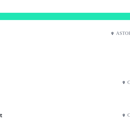
ASTOR
C
t
C