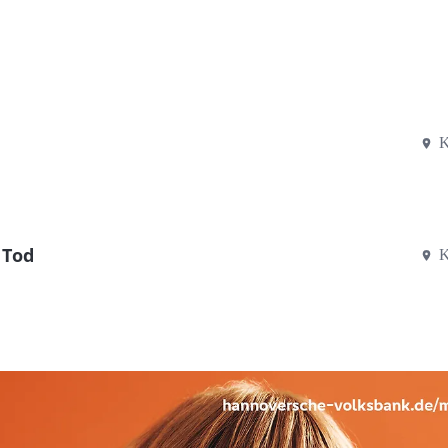
K
 Tod
K