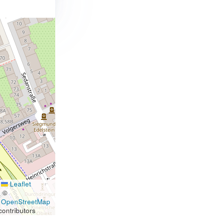
Leaflet
|
©
OpenStreetMap
contributors