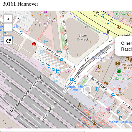
30161 Hannover
+
−
Cine
Rasch