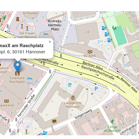
×
maxX am Raschplatz
pl. 6, 30161 Hannover