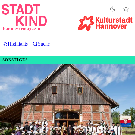
Direkt
zum
Inhalt
hannovermagazin
Highlights
Suche
SONSTIGES