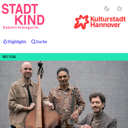
Direkt
zum
Inhalt
hannovermagazin
Highlights
Suche
MUSIK