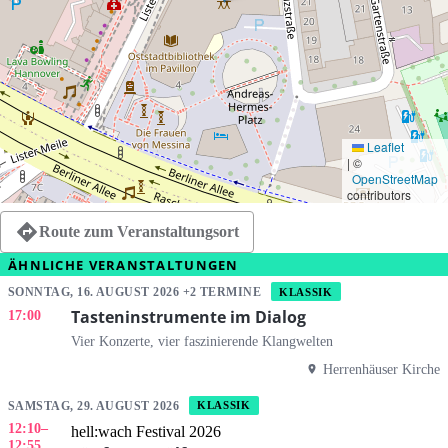
Leaflet
|
©
OpenStreetMap
contributors
Route zum Veranstaltungsort
ÄHNLICHE VERANSTALTUNGEN
SONNTAG, 16. AUGUST 2026 +2 TERMINE
KLASSIK
Tasteninstrumente im Dialog
17:00
Vier Konzerte, vier faszinierende Klangwelten
Herrenhäuser Kirche
SAMSTAG, 29. AUGUST 2026
KLASSIK
12:10
–
hell:wach Festival 2026
12:55