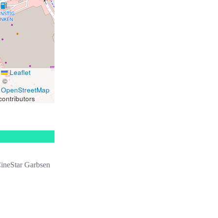
Leaflet
|
©
OpenStreetMap
contributors
ineStar Garbsen