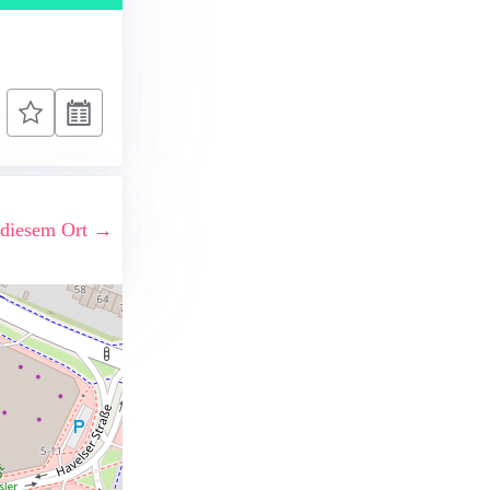
 diesem Ort →