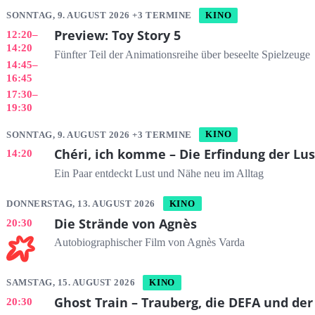
SONNTAG, 9. AUGUST 2026 +3 TERMINE
KINO
Preview: Toy Story 5
12:20
–
14:20
Fünfter Teil der Animationsreihe über beseelte Spielzeuge
14:45
–
16:45
17:30
–
19:30
SONNTAG, 9. AUGUST 2026 +3 TERMINE
KINO
Chéri, ich komme – Die Erfindung der Lus
14:20
Ein Paar entdeckt Lust und Nähe neu im Alltag
DONNERSTAG, 13. AUGUST 2026
KINO
Die Strände von Agnès
20:30
Autobiographischer Film von Agnès Varda
SAMSTAG, 15. AUGUST 2026
KINO
Ghost Train – Trauberg, die DEFA und der
20:30