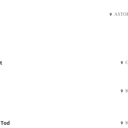
ASTOR
t
C
K
 Tod
K