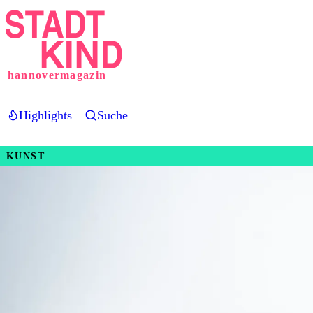
Direkt
zum
Inhalt
hannovermagazin
Highlights
Suche
KUNST