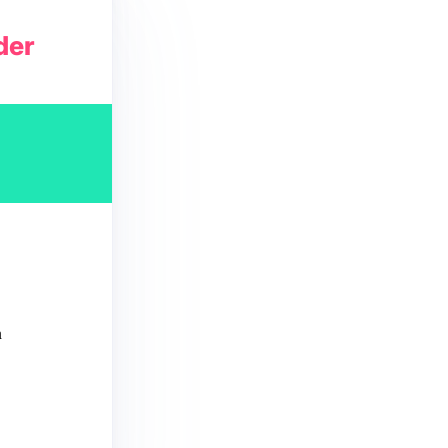
der
h