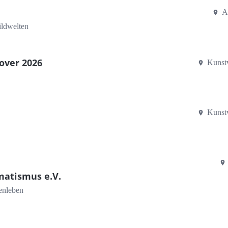
A
ildwelten
over 2026
Kunst
Kunst
gmatismus e.V.
enleben