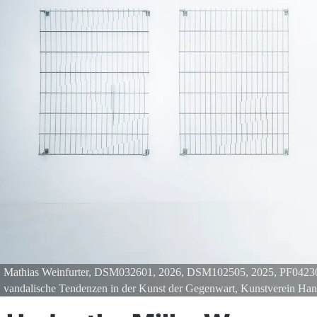
Mathias Weinfurter, DSM032601, 2026, DSM102505, 2025, PF042301, 
vandalische Tendenzen in der Kunst der Gegenwart, Kunstverein Han