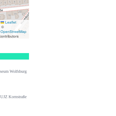
Leaflet
|
©
OpenStreetMap
contributors
seum Wolfsburg
UJZ Kornstraße