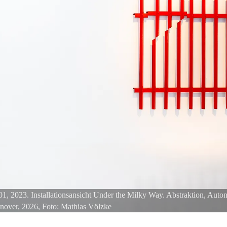
2023. Installationsansicht Under the Milky Way. Abstraktion, Auton
nover, 2026, Foto: Mathias Völzke