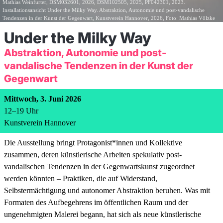
Mathias Weinfurter, DSM032601, 2026, DSM102505, 2025, PF042301, 2023.
Installationsansicht Under the Milky Way. Abstraktion, Autonomie und post-vandalische
Tendenzen in der Kunst der Gegenwart, Kunstverein Hannover, 2026, Foto: Mathias Völzke
Under the Milky Way
Abstraktion, Autonomie und post-
vandalische Tendenzen in der Kunst der
Gegenwart
Mittwoch, 3. Juni 2026
12
–
19
Uhr
Kunstverein Hannover
Die Ausstellung bringt Protagonist*innen und Kollektive
zusammen, deren künstlerische Arbeiten spekulativ post-
vandalischen Tendenzen in der Gegenwartskunst zugeordnet
werden könnten – Praktiken, die auf Widerstand,
Selbstermächtigung und autonomer Abstraktion beruhen. Was mit
Formaten des Aufbegehrens im öffentlichen Raum und der
ungenehmigten Malerei begann, hat sich als neue künstlerische