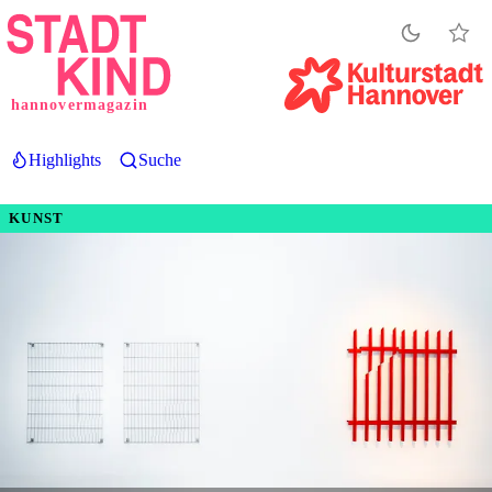
Direkt
zum
Inhalt
hannovermagazin
Highlights
Suche
KUNST