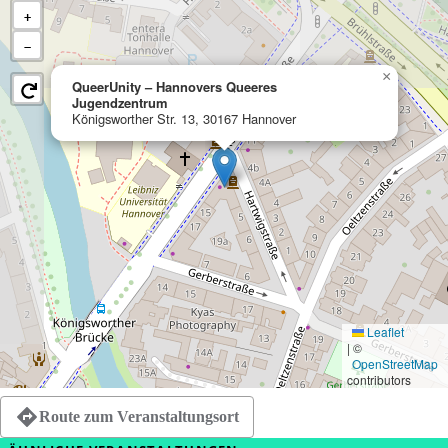
+
−
×
QueerUnity – Hannovers Queeres
Jugendzentrum
Königsworther Str. 13, 30167 Hannover
Leaflet
|
©
OpenStreetMap
contributors
Route zum Veranstaltungsort