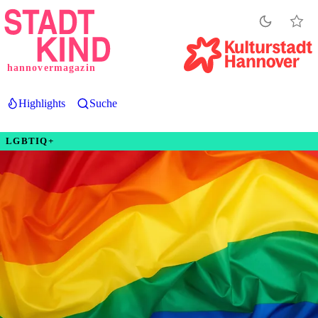
Direkt
zum
Inhalt
hannovermagazin
Highlights
Suche
LGBTIQ+