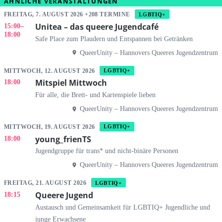
ÄHNLICHE VERANSTALTUNGEN
FREITAG, 7. AUGUST 2026 +208 TERMINE
LGBTIQ+
Unitea – das queere Jugendcafé
15:00
–
18:00
Safe Place zum Plaudern und Entspannen bei Getränken
QueerUnity – Hannovers Queeres Jugendzentrum
MITTWOCH, 12. AUGUST 2026
LGBTIQ+
Mitspiel Mittwoch
18:00
Für alle, die Brett- und Kartenspiele lieben
QueerUnity – Hannovers Queeres Jugendzentrum
MITTWOCH, 19. AUGUST 2026
LGBTIQ+
young_frienTS
18:00
Jugendgruppe für trans* und nicht-binäre Personen
QueerUnity – Hannovers Queeres Jugendzentrum
FREITAG, 21. AUGUST 2026
LGBTIQ+
Queere Jugend
18:15
Austausch und Gemeinsamkeit für LGBTIQ+ Jugendliche und
junge Erwachsene