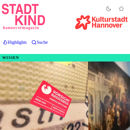
Direkt
zum
Inhalt
hannovermagazin
Highlights
Suche
WISSEN