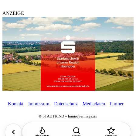
ANZEIGE
Kontakt
Impressum
Datenschutz
Mediadaten
Partner
© STADTKIND – hannovermagazin
Highlights
Suche
Favoriten