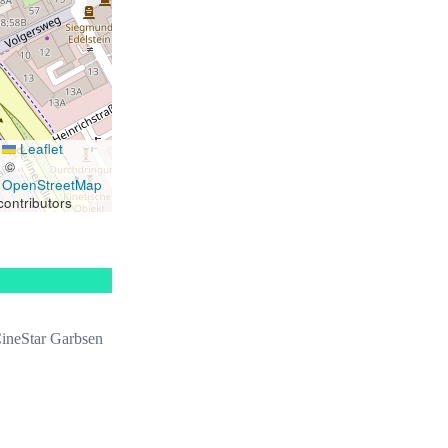
Leaflet
|
©
OpenStreetMap
contributors
ineStar Garbsen