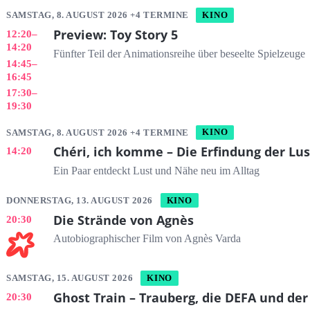
SAMSTAG, 8. AUGUST 2026 +4 TERMINE
KINO
Preview: Toy Story 5
12:20
–
14:20
Fünfter Teil der Animationsreihe über beseelte Spielzeuge
14:45
–
16:45
17:30
–
19:30
SAMSTAG, 8. AUGUST 2026 +4 TERMINE
KINO
Chéri, ich komme – Die Erfindung der Lus
14:20
Ein Paar entdeckt Lust und Nähe neu im Alltag
DONNERSTAG, 13. AUGUST 2026
KINO
Die Strände von Agnès
20:30
Autobiographischer Film von Agnès Varda
SAMSTAG, 15. AUGUST 2026
KINO
Ghost Train – Trauberg, die DEFA und der
20:30