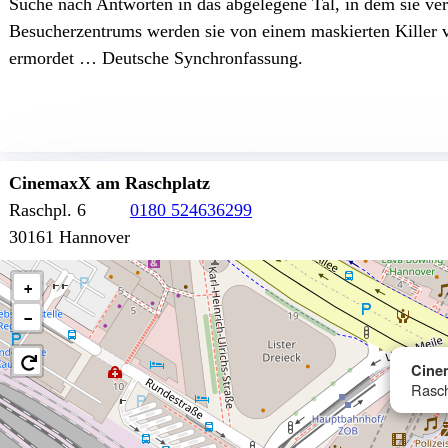
Suche nach Antworten in das abgelegene Tal, in dem sie ve
Besucherzentrums werden sie von einem maskierten Killer 
ermordet … Deutsche Synchronfassung.
CinemaxX am Raschplatz
Raschpl. 6
0180 524636299
30161 Hannover
+
−
Cine
Rasch