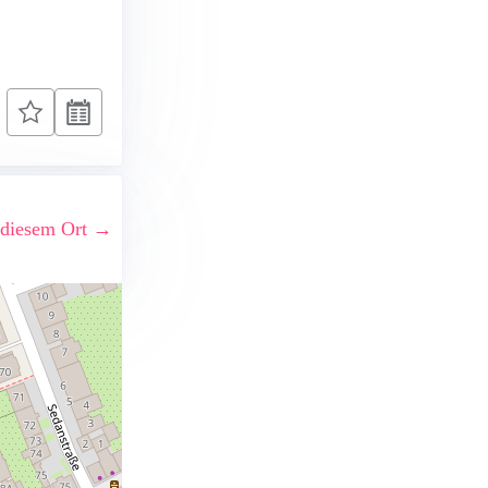
 diesem Ort →