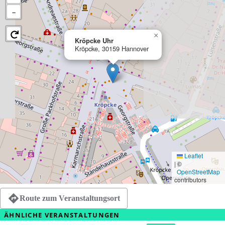
−
×
Kröpcke Uhr
Kröpcke, 30159 Hannover
Leaflet
|
©
OpenStreetMap
contributors
Route zum Veranstaltungsort
ÄHNLICHE VERANSTALTUNGEN