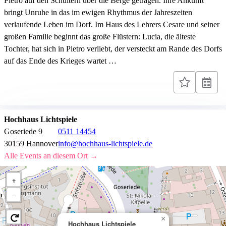
Pietro auf den Schultern über die Berge getragen. Ihre Ankunft
bringt Unruhe in das im ewigen Rhythmus der Jahreszeiten
verlaufende Leben im Dorf. Im Haus des Lehrers Cesare und seiner
großen Familie beginnt das große Flüstern: Lucia, die älteste
Tochter, hat sich in Pietro verliebt, der versteckt am Rande des Dorfs
auf das Ende des Krieges wartet …
Hochhaus Lichtspiele
Goseriede 9
0511 14454
30159 Hannover
info@hochhaus-lichtspiele.de
Alle Events an diesem Ort →
+
−
×
Hochhaus Lichtspiele