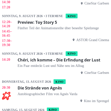
14:30
CineStar Garbsen
17:20
SONNTAG, 9. AUGUST 2026 +3 TERMINE
KINO
Preview: Toy Story 5
12:20
–
14:20
Fünfter Teil der Animationsreihe über beseelte Spielzeuge
14:45
–
16:45
ASTOR Grand Cinema
17:30
–
19:30
SONNTAG, 9. AUGUST 2026 +3 TERMINE
KINO
Chéri, ich komme – Die Erfindung der Lust
14:20
Ein Paar entdeckt Lust und Nähe neu im Alltag
CineStar Garbsen
DONNERSTAG, 13. AUGUST 2026
KINO
Die Strände von Agnès
20:30
Autobiographischer Film von Agnès Varda
Kino im Sprengel
SAMSTAG, 15. AUGUST 2026
KINO