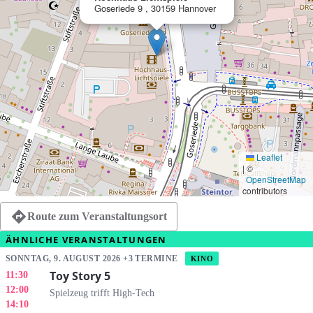
Goseriede 9 , 30159 Hannover
Leaflet
|
©
OpenStreetMap
contributors
Route zum Veranstaltungsort
ÄHNLICHE VERANSTALTUNGEN
SONNTAG, 9. AUGUST 2026 +3 TERMINE
KINO
Toy Story 5
11:30
12:00
Spielzeug trifft High-Tech
14:10