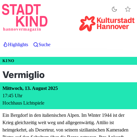
Direkt
zum
Inhalt
hannovermagazin
Highlights
Suche
KINO
Foto: © Piffl Medien
Vermiglio
Mittwoch, 13. August 2025
17:45
Uhr
Hochhaus Lichtspiele
Ein Bergdorf in den italienischen Alpen. Im Winter 1944 ist der
Krieg gleichzeitig weit weg und allgegenwärtig. Attilio ist
heimgekehrt, als Deserteur, von seinem sizilianischen Kameraden