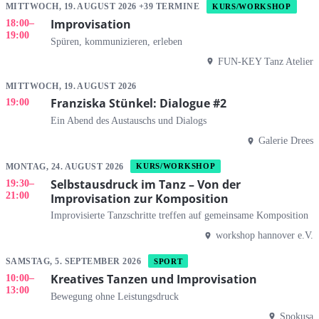
MITTWOCH, 19. AUGUST 2026 +39 TERMINE
KURS/WORKSHOP
Improvisation
18:00
–
19:00
Spüren, kommunizieren, erleben
FUN-KEY Tanz Atelier
MITTWOCH, 19. AUGUST 2026
Franziska Stünkel: Dialogue #2
19:00
Ein Abend des Austauschs und Dialogs
Galerie Drees
MONTAG, 24. AUGUST 2026
KURS/WORKSHOP
Selbstausdruck im Tanz – Von der
19:30
–
21:00
Improvisation zur Komposition
Improvisierte Tanzschritte treffen auf gemeinsame Komposition
workshop hannover e.V.
SAMSTAG, 5. SEPTEMBER 2026
SPORT
Kreatives Tanzen und Improvisation
10:00
–
13:00
Bewegung ohne Leistungsdruck
Spokusa